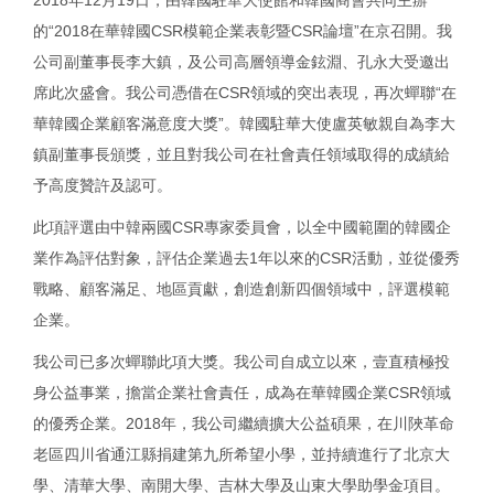
的“2018在華韓國CSR模範企業表彰暨CSR論壇”在京召開。我
公司副董事長李大鎮，及公司高層領導金鉉淵、孔永大受邀出
席此次盛會。我公司憑借在CSR領域的突出表現，再次蟬聯“在
華韓國企業顧客滿意度大獎”。韓國駐華大使盧英敏親自為李大
鎮副董事長頒獎，並且對我公司在社會責任領域取得的成績給
予高度贊許及認可。
此項評選由中韓兩國CSR專家委員會，以全中國範圍的韓國企
業作為評估對象，評估企業過去1年以來的CSR活動，並從優秀
戰略、顧客滿足、地區貢獻，創造創新四個領域中，評選模範
企業。
我公司已多次蟬聯此項大獎。我公司自成立以來，壹直積極投
身公益事業，擔當企業社會責任，成為在華韓國企業CSR領域
的優秀企業。2018年，我公司繼續擴大公益碩果，在川陜革命
老區四川省通江縣捐建第九所希望小學，並持續進行了北京大
學、清華大學、南開大學、吉林大學及山東大學助學金項目。