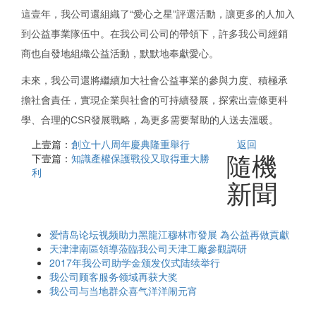
這壹年，我公司還組織了“愛心之星”評選活動，讓更多的人加入
到公益事業隊伍中。在我公司公司的帶領下，許多我公司經銷
商也自發地組織公益活動，默默地奉獻愛心。
未來，我公司還將繼續加大社會公益事業的參與力度、積極承
擔社會責任，實現企業與社會的可持續發展，探索出壹條更科
學、合理的CSR發展戰略，為更多需要幫助的人送去溫暖。
上壹篇：
創立十八周年慶典隆重舉行
返回
隨機
下壹篇：
知識產權保護戰役又取得重大勝
利
新聞
爱情岛论坛视频助力黑龍江穆林市發展 為公益再做貢獻
天津津南區領導蒞臨我公司天津工廠參觀調研
2017年我公司助学金颁发仪式陆续举行
我公司顾客服务领域再获大奖
我公司与当地群众喜气洋洋闹元宵