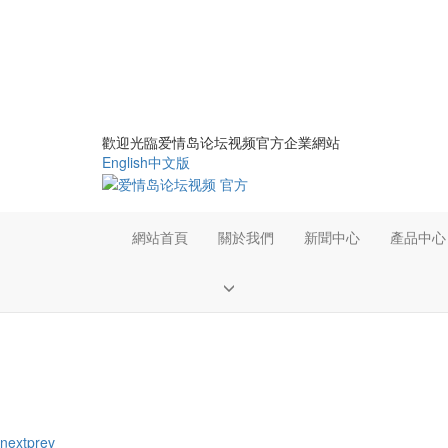
歡迎光臨爱情岛论坛视频官方企業網站
English
中文版
網站首頁
關於我們
新聞中心
產品中心
next
prev