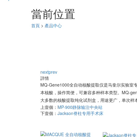
當前位置
首頁
>
產品中心
next
prev
詳情
MQ-Gene1000全自动核酸提取仪是马奎尔实
本核酸，操作简便，可兼容多种样本类型。MQ-ge
大多数的核酸提取纯化试剂盒，用途更广，单次样
上壹個：
MP-900静脉输注中央站
下壹個：
Jackson脊柱专用手术床