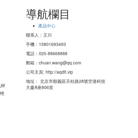
導航欄目
產品中心
聯系人：王川
手機：15801693493
電話：020-88668888
郵箱：chuan.wang@qq.com
公司主頁: http://aqdlt.vip
地址： 北京市順義區天柱路28號空港科技
化样
大廈A座806室
上绝