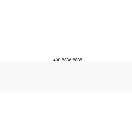
400-8888-8888